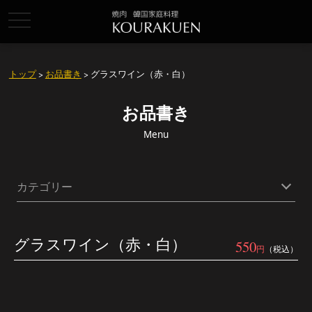
toggle
navigation
トップ
>
お品書き
> グラスワイン（赤・白）
お品書き
Menu
カテゴリー
グラスワイン（赤・白）
550
円
（税込）