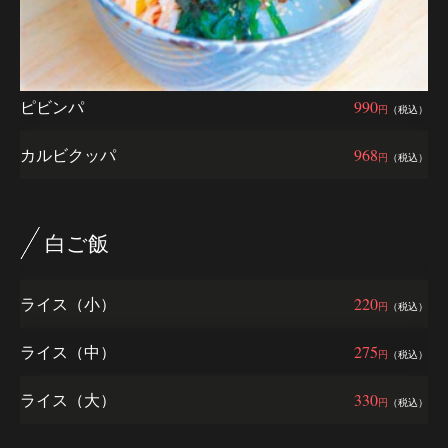
ピビンパ
990
円
（税込）
カルビクッパ
968
円
（税込）
白ご飯
ライス（小）
220
円
（税込）
ライス（中）
275
円
（税込）
ライス（大）
330
円
（税込）