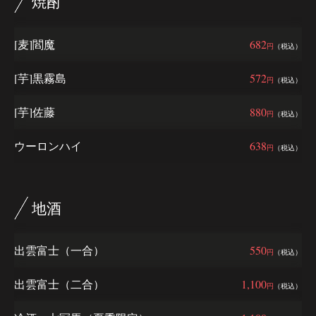
焼酎
[麦]閻魔
682
円
（税込）
[芋]黒霧島
572
円
（税込）
[芋]佐藤
880
円
（税込）
ウーロンハイ
638
円
（税込）
地酒
出雲富士（一合）
550
円
（税込）
出雲富士（二合）
1,100
円
（税込）