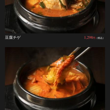
豆腐チゲ
1,298
円
（税込）