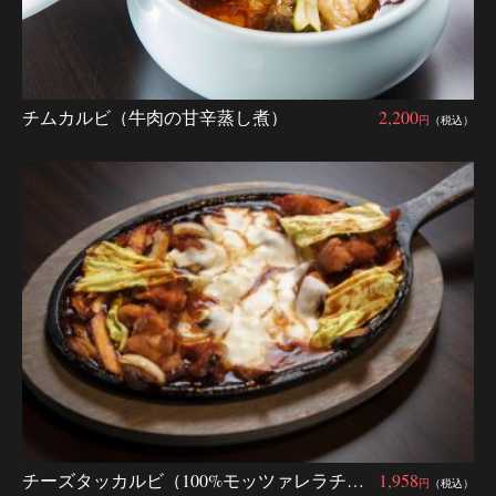
チムカルビ（牛肉の甘辛蒸し煮）
2,200
円
（税込）
チーズタッカルビ（100%モッツァレラチーズ）
1,958
円
（税込）