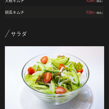
大根キムチ
528
円
（税込）
胡瓜キムチ
528
円
（税込）
サラダ