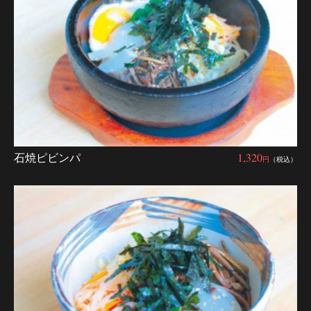
石焼ピビンパ
1,320
円
（税込）