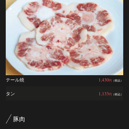
テール焼
1,430
円
（税込）
タン
1,133
円
（税込）
豚肉