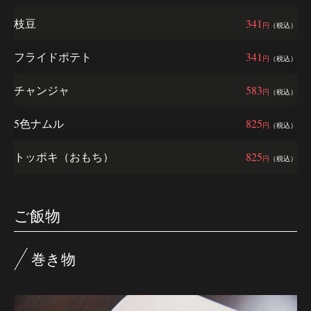
枝豆
341
円
（税込）
フライドポテト
341
円
（税込）
チャンジャ
583
円
（税込）
5色ナムル
825
円
（税込）
トッポキ（おもち）
825
円
（税込）
ご飯物
巻き物