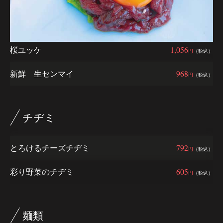
桜ユッケ
1,056
円
（税込）
新鮮 生センマイ
968
円
（税込）
チヂミ
とろけるチーズチヂミ
792
円
（税込）
彩り野菜のチヂミ
605
円
（税込）
麺類