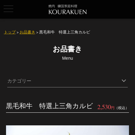
toggle
navigation
トップ
>
お品書き
> 黒毛和牛 特選上三角カルビ
お品書き
Menu
カテゴリー
黒毛和牛 特選上三角カルビ
2,530
円
（税込）