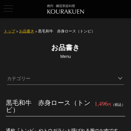
toggle
navigation
トップ
>
お品書き
> 黒毛和牛 赤身ロース（トンビ）
お品書き
Menu
カテゴリー
黒毛和牛 赤身ロース（トン
1,496
円
（税込）
ビ）
通称『トンビ』やトウガラシと呼ばれる腕のお肉です。