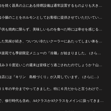
幸楽苑の肉を焼く器具の上にある排煙設備は通常設置するものよりも大きいモーターを使用しています。 (...
幸楽苑では小腸のことをホルモンとしてお客様に提供させていただいています。 (さらに…)
『大人も子供も焼肉に限らず、美味しいものを食べた時には幸せを感じるものだよ。どんな国の、どんな偉...
ジメジメした気候が続き、ついつい冷たいクーラーにあたってしまい体を冷やす。 なんてことがある季...
いよいよ幸楽苑でも季節限定メニューの『冷麺』が始まりました。 (さらに…)
気温が軒並み３０度近いこの週末は皆様どう過ごされたのでしょうか？山歩きを楽しまれたり、お子様と連...
当店には『キリン 島根づくり』が入荷しています。 (さらに…)
６月になり１年の半分までやってきました。特に６月だからと言うわけではないのですが (さらに…)
私は今まで、修行時代も含め、A4クラスかA5クラスをメインに扱ってきました。一口にA4と言いましてもそ...