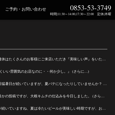
0853-53-3749
ご予約・お問い合わせ
時間|11:30～14:00,17:30～22:00 定休|木曜
先日の３連休はたくさんのお客様にご来店いただき『美味しい声』をいただきました。 (さらに…)
くいい雰囲気のお店なのに・・何か少し。』 (さらに…)
近頃、連日猛暑日が続いていますが、夏バテになったりしていませんか？ (さらに…)
もう何度目かの投稿ですが、大根キムチの仕込みを今日しました。 (さらに…)
最近猛暑が続いていますね、夏は冷たいビールが美味しい時期ですが、お隣韓国でもそれは一緒で冷たいビ...