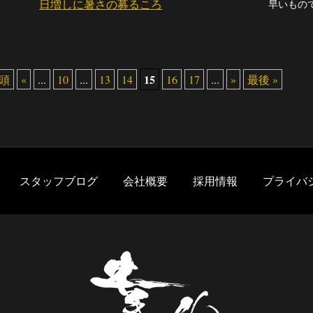
日増しに暑さの募るころ
15
先頭
«
...
10
...
13
14
16
17
...
»
最後 »
スタッフブログ
会社概要
採用情報
プライバ